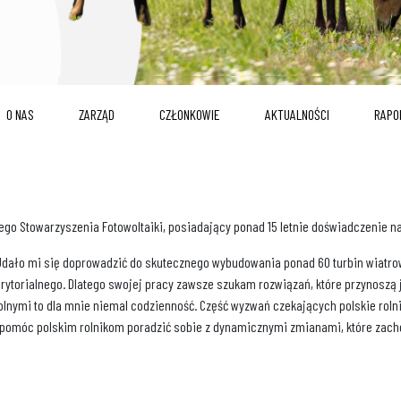
O NAS
ZARZĄD
CZŁONKOWIE
AKTUALNOŚCI
RAPO
ego Stowarzyszenia Fotowoltaiki, posiadający ponad 15 letnie doświadczenie na
Udało mi się doprowadzić do skutecznego wybudowania ponad 60 turbin wiatrow
ytorialnego. Dlatego swojej pracy zawsze szukam rozwiązań, które przynoszą j
lnymi to dla mnie niemal codzienność. Część wyzwań czekających polskie roln
m pomóc polskim rolnikom poradzić sobie z dynamicznymi zmianami, które zach