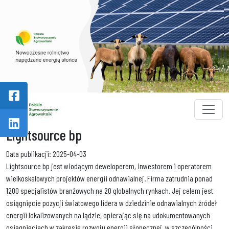
Skip to main content
Lightsource bp
Data publikacji: 2025-04-03
Lightsource bp jest wiodącym deweloperem, inwestorem i operatorem
wielkoskalowych projektów energii odnawialnej. Firma zatrudnia ponad
1200 specjalistów branżowych na 20 globalnych rynkach. Jej celem jest
osiągnięcie pozycji światowego lidera w dziedzinie odnawialnych źródeł
energii lokalizowanych na lądzie, opierając się na udokumentowanych
osiągnięciach w zakresie rozwoju energii słonecznej, w szczególności